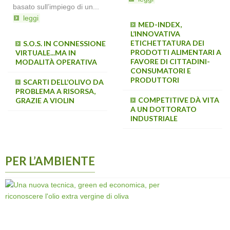
basato sull’impiego di un...
leggi
MED-INDEX,
L’INNOVATIVA
ETICHETTATURA DEI
S.O.S. IN CONNESSIONE
UNA GIORNATA
PRODOTTI ALIMENTARI A
VIRTUALE...MA IN
DIVULGATIVA SUL
FAVORE DI CITTADINI-
MODALITÀ OPERATIVA
PROGETTO
CONSUMATORI E
COMPETITIVE
PRODUTTORI
SCARTI DELL’OLIVO DA
PROBLEMA A RISORSA,
I METALLI NELL’OLIO
COMPETITIVE DÀ VITA
GRAZIE A VIOLIN
EXTRAVERGINE DI OLIVA:
A UN DOTTORATO
NON SOLO UN PROFILO
INDUSTRIALE
(CHIMICO), MA UNA VERA
IMPRONTA DIGITALE
PER L’AMBIENTE