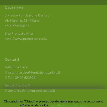
Dove siamo
Presso
Fondazione Cariplo
Via Manin n. 23 - Milano
cf 00774480156
Sito Progetto Ager
http://www.progettoager.it/
Contatti
Valentina Cairo
valentinacairo@fondazionecariplo.it
Tel +39 02 6239214
Riccardo Loberti
comunicazione@progettoager.it
Questo sito utilizza cookie per la navigazione.
Cliccando su 'Chiudi' o proseguendo nella navigazione acconsenti
all'utilizzo di cookie.
Vai alla Cookie Privacy