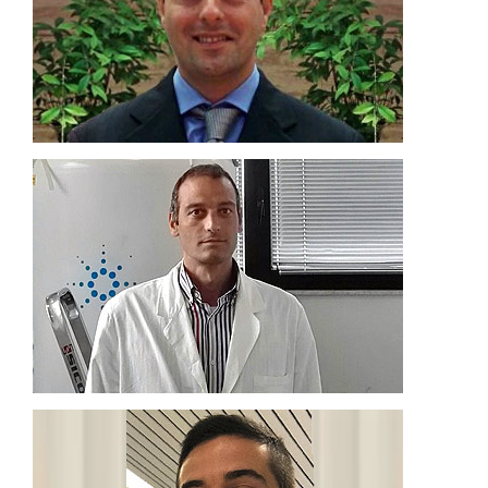
determinazione del contenuto polifenolico nei vari
tecniche LC-PDA/MS e LCxLC-PDA/MS per la
Sono coinvolto nella ricerca relativa all’impiego di
Professore Associato di Chimica degli Alimenti
FRANCESCO CACCIOLA
senza alcuna alterazione chimica.
relativamente rapida di più composti chimici possibili
Lo scopo della mia ricerca è la quantificazione
Mi occupo dell’analisi NMR di campioni di olio d’oliva.
Ricercatore di Chimica Generale e Inorganica
ARCHIMEDE ROTONDO