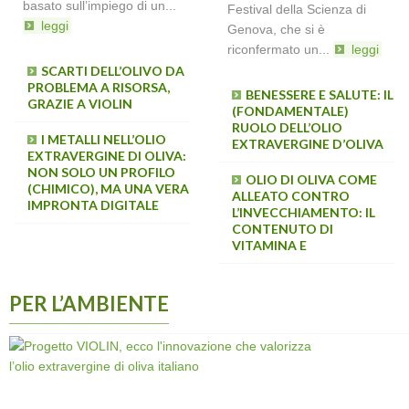
basato sull’impiego di un...
Festival della Scienza di
leggi
Genova, che si è
riconfermato un...
leggi
SCARTI DELL’OLIVO DA
UN NUOVO
PROBLEMA A RISORSA,
APPROCCIO DI VIOLIN
BENESSERE E SALUTE: IL
GRAZIE A VIOLIN
PER VERIFICARE
(FONDAMENTALE)
L'AUTENTICITÀ E LA
RUOLO DELL’OLIO
QUALITÀ DELL'OLIO
I METALLI NELL’OLIO
EXTRAVERGINE D’OLIVA
EXTRAVERGINE DI OLIVA:
NON SOLO UN PROFILO
L’IMPRONTA DIGITALE
OLIO DI OLIVA COME
(CHIMICO), MA UNA VERA
DELL’OLIO DI OLIVA
ALLEATO CONTRO
IMPRONTA DIGITALE
L’INVECCHIAMENTO: IL
CONTENUTO DI
VITAMINA E
PER L’AMBIENTE