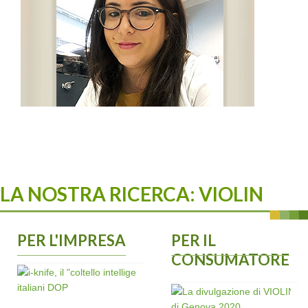
innovativi; inoltre di analisi MALDI-ToF-ToF.
alla spettrometria di massa e supportata da approcci
mediante tecniche di cromatografia liquida accoppiata
Mi occupo di analisi quali/quantitativa di oli EVO
Dottoranda
MARIANNA OTERI
LA NOSTRA RICERCA: VIOLIN
PER L'IMPRESA
PER IL
CONSUMATORE