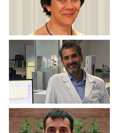
di cromatografia liquida mono- e multidimensionali per
Mi occupo della ricerca relativa all’impiego di tecniche
Professore Ordinario in Chimica degli Alimenti
PAOLA DUGO
e di componenti minori, come le cere.
insaponificabile intera, dei trigliceridi e degli acidi grassi
dettagliata e “fingerprinting” della frazione
Queste tecniche saranno utilizzate per l’analisi
tecniche GCxGC-MS, GC-IRMS and MALDI-ToF-ToF.
Sono coinvolto nella ricerca relativa all’impiego di
Professore Associato di Chimica degli Alimenti
PETER Q. TRANCHIDA
campioni di oli EVO.