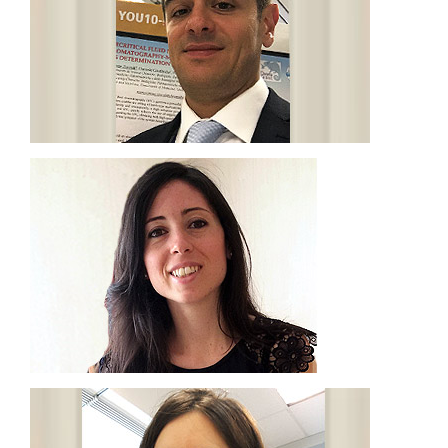
spettrometria di massa.
cromatografia mono- e bidimensionale accoppiata a
della frazione insaponificabile di oli EVO, mediante
Mi occupo dello studio della composizione chimica
Assegnista
MARIOSIMONE ZOCCALI
caratterizzazione dei composti nutraceutici.
spettrometria di massa e massa tandem per la
accoppiati a rivelatori spettrofotometrici e alla
Mi occupo dello sviluppo di metodi cromatografici
Assegnista
ADRIANA ARIGÒ