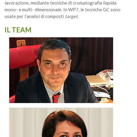
lavorazione, mediante tecniche di cromatografia liquida
mono- e multi- dimensionale. In WP7, le tecniche GC sono
usate per l’analisi di composti
target
.
IL TEAM
progetto.
all’autenticità e per il WP8 relative alla divulgazione del
attività per il WP4, correlate alla tipicità e
Coordinatore del progetto e coordinatore delle
Professore Ordinario in Chimica Analitica
LUIGI MONDELLO
seminari.
disseminazione, come organizzazione di incontri e
coinvolta nel coordinamento delle attività di
la caratterizzazione di molecole fenoliche. Inoltre,